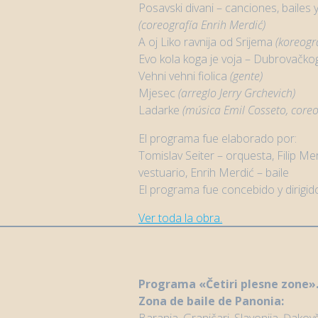
Posavski divani – canciones, baile
(
coreografía
Enrih Merdić)
A oj Liko ravnija od Srijema
(koreogr
Evo kola koga je voja – Dubrovačko
Vehni vehni fiolica
(gente)
Mjesec
(
arreglo
Jerry Grchevich)
Ladarke
(música
Emil Cosseto,
coreo
El programa fue elaborado por:
Tomislav Seiter – orquesta, Filip Mer
vestuario, Enrih Merdić – baile
El programa fue concebido y dirigid
Ver toda la obra.
Programa
«Četiri plesne zone»
Zona de baile de Panonia: