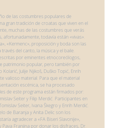
Año de las costumbres populares de
a gran tradición de croatas que viven en el
nte, muchas de las costumbres que verás
s, afortunadamente, todavía están «vivas».
tva», «Kermenc», proposición y boda son las
ravés del canto, la música y el baile.
scritas por eminentes etnocoreólogos,
e patrimonio popular, pero también por
 Kolarić, Julije Njikoš, Duško Topić, Enrih
e valioso material. Para que el material
sentación escénica, se ha procesado
ales de este programa están firmados por:
islav Seiter y Filip Merdić. Participantes en
Tomislav Seiter, Ivana Škegro y Enrih Merdić.
elo de Baranja y Anita Delic son los
taría agradecer a «FA Biseri Slavonije»,
y Pava Franjina por donar los disfraces, Dr.