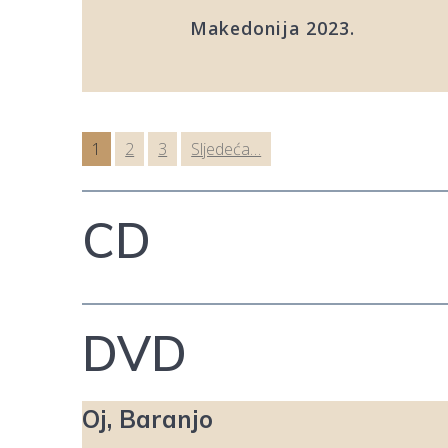
Makedonija 2023.
1
2
3
Sljedeća…
CD
DVD
Oj, Baranjo