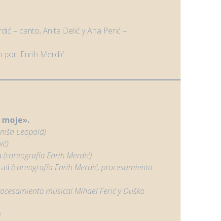
dić – canto, Anita Delić y Ana Perić –
o por: Enrih Merdić
o moje».
iniša Leopold)
ić)
a
(coreografía
Enrih Merdić)
rati
(
coreografía
Enrih Merdić, procesamiento
ocesamiento musical Mihael Ferić y Duško
)