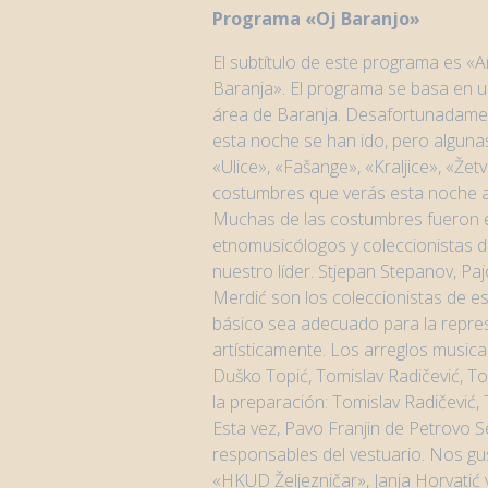
Programa
«Oj Baranjo»
El subtítulo de este programa es «
Baranja». El programa se basa en un
área de Baranja. Desafortunadame
esta noche se han ido, pero alguna
«Ulice», «Fašange», «Kraljice», «Že
costumbres que verás esta noche a t
Muchas de las costumbres fueron e
etnomusicólogos y coleccionistas d
nuestro líder. Stjepan Stepanov, Pajo
Merdić son los coleccionistas de est
básico sea adecuado para la repre
artísticamente. Los arreglos music
Duško Topić, Tomislav Radičević, Tom
la preparación: Tomislav Radičević, 
Esta vez, Pavo Franjin de Petrovo S
responsables del vestuario. Nos gus
«HKUD Željezničar», Janja Horvatić 