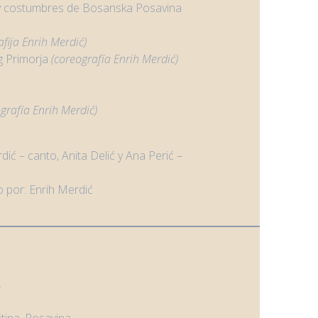
s y costumbres de Bosanska Posavina
afija Enrih Merdić)
g Primorja
(
coreografía
Enrih Merdić)
grafía
Enrih Merdić)
dić – canto, Anita Delić y Ana Perić –
o por: Enrih Merdić
.