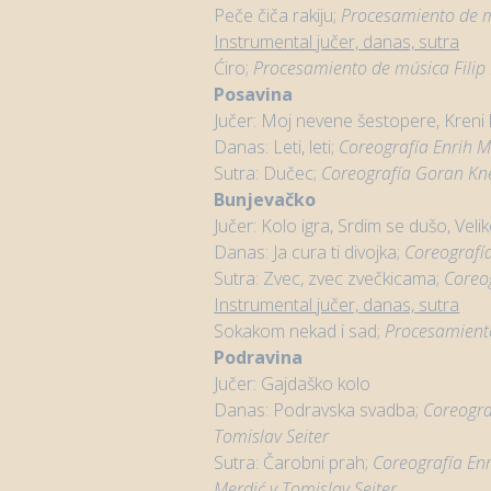
Peče čiča rakiju;
Procesamiento de 
Instrumental jučer, danas, sutra
Ćiro;
Procesamiento de música
Filip
Posavina
Jučer: Moj nevene šestopere, Kreni k
Danas: Leti, leti;
Coreografía
Enrih M
Sutra: Dučec;
Coreografía
Goran Kne
Bunjevačko
Jučer: Kolo igra, Srdim se dušo, Veli
Danas: Ja cura ti divojka;
Coreografí
Sutra: Zvec, zvec zvečkicama;
Coreo
Instrumental jučer, danas, sutra
Sokakom nekad i sad;
Procesamient
Podravina
Jučer: Gajdaško kolo
Danas: Podravska svadba;
Coreogra
Tomislav Seiter
Sutra: Čarobni prah;
Coreografía
Enr
Merdić y Tomislav Seiter