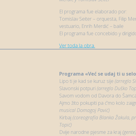
El programa fue elaborado por:
Tomislav Seiter – orquesta, Filip Mer
vestuario, Enrih Merdić – baile
El programa fue concebido y dirigid
Ver toda la obra.
Programa
«Već se udaj ti u sel
Lipo ti je kad se kuruz sije
(arreglo
S
Slavonski potpuri
(
arreglo
Duško Top
Savom vodom od Davora do Šamc
Ajmo žito pokupiti pa ć’mo kolo zaig
musical Domagoj Pavić)
Kirbaj
(
coreografía
Blanka Žakula, pr
Topić)
Dvije narodne pjesme za kraj
(gente