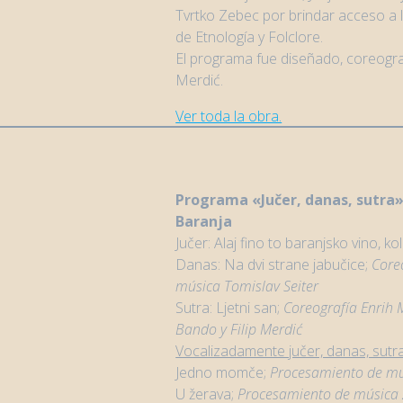
Tvrtko Zebec por brindar acceso a l
de Etnología y Folclore.
El programa fue diseñado, coreografi
Merdić.
Ver toda la obra.
Programa
«Jučer, danas, sutra
Baranja
Jučer: Alaj fino to baranjsko vino, ko
Danas: Na dvi strane jabučice;
Core
música Tomislav Seiter
Sutra: Ljetni san;
Coreografía
Enrih 
Bando y Filip Merdić
Vocalizadamente jučer, danas, sutr
Jedno momče;
Procesamiento de mú
U žerava;
Procesamiento de música