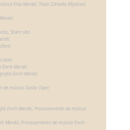
música
Filip Merdić, Texto
Zdravko Mijatović
 Merdić
olo, Staro sito
erdić
žević
ko kolo
a
Enrih Merdić
grafía
Enrih Merdić
o de música
Duško Topić
fía
Enrih Merdić,
Procesamiento de música
ih Merdić,
Procesamiento de música
Enrih