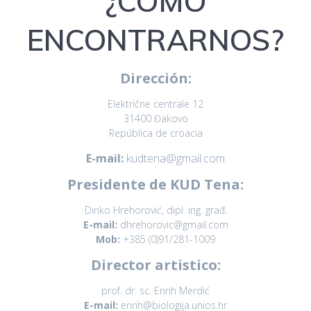
¿CÓMO
ENCONTRARNOS?
Dirección:
Električne centrale 12
31400 Đakovo
República de croacia
E-mail:
kudtena@gmail.com
Presidente de KUD Tena:
Dinko Hrehorović, dipl. ing. građ.
E-mail:
dhrehorovic@gmail.com
Mob:
+385 (0)91/281-1009
Director artistico:
prof. dr. sc. Enrih Merdić
E-mail:
enrih@biologija.unios.hr