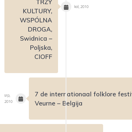
TRZY
kol, 2010
KULTURY,
WSPÓLNA
DROGA,
Swidnica –
Poljska,
CIOFF
7 de internationaal folklore festi
srp,
2010
Veurne – Belgija