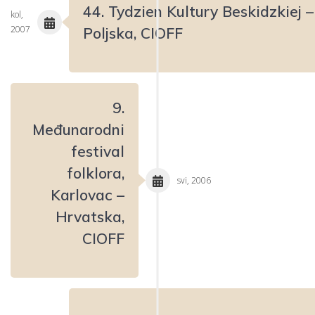
44. Tydzien Kultury Beskidzkiej –
kol,
2007
Poljska, CIOFF
9.
Međunarodni
festival
folklora,
svi, 2006
Karlovac –
Hrvatska,
CIOFF