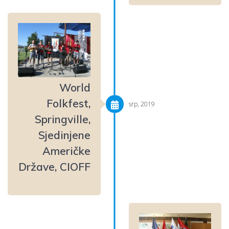
World
Folkfest,
srp, 2019
Springville,
Sjedinjene
Američke
Države, CIOFF