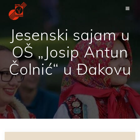
Skip
to
content
Jesenski sajam u
OŠ „Josip Antun
Čolnić“ u Đakovu