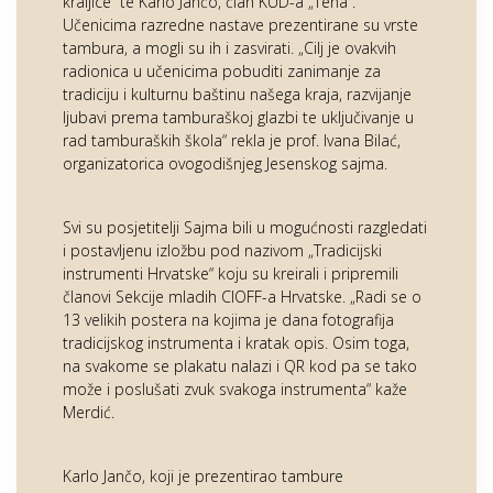
kraljice“ te Karlo Jančo, član KUD-a „Tena“.
Učenicima razredne nastave prezentirane su vrste
tambura, a mogli su ih i zasvirati. „Cilj je ovakvih
radionica u učenicima pobuditi zanimanje za
tradiciju i kulturnu baštinu našega kraja, razvijanje
ljubavi prema tamburaškoj glazbi te uključivanje u
rad tamburaških škola“ rekla je prof. Ivana Bilać,
organizatorica ovogodišnjeg Jesenskog sajma.
Svi su posjetitelji Sajma bili u mogućnosti razgledati
i postavljenu izložbu pod nazivom „Tradicijski
instrumenti Hrvatske“ koju su kreirali i pripremili
članovi Sekcije mladih CIOFF-a Hrvatske. „Radi se o
13 velikih postera na kojima je dana fotografija
tradicijskog instrumenta i kratak opis. Osim toga,
na svakome se plakatu nalazi i QR kod pa se tako
može i poslušati zvuk svakoga instrumenta“ kaže
Merdić.
Karlo Jančo, koji je prezentirao tambure