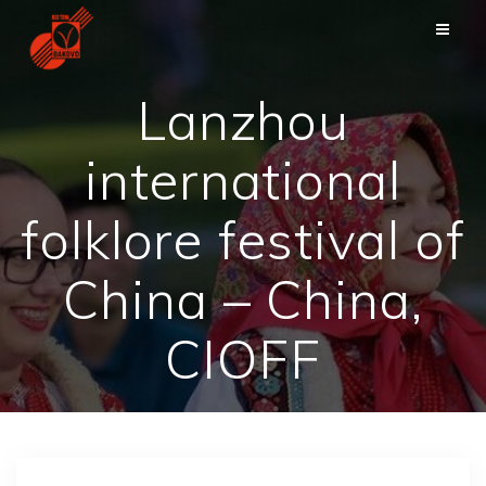
Zum
Inhalt
springen
Lanzhou
international
folklore festival of
China – China,
CIOFF