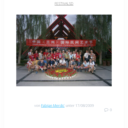
FESTIVALSD
von
Fabijan Merdić
unter 17/08/2009
0