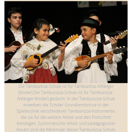
Die Tamburitza-Schule ist für Tamburitza-Anfänger
(Kinder) Die Tamburizza-Schule ist für Tamburizza-
Anfänger (Kinder) gedacht. In der Tamburizza-Schule
erwerben die Schüler Grundkenntnisse in der
Spieltechnik verschiedener Tamburizza-Instrumente,
die sie für die weitere Arbeit und den Fortschritt
benötigen. Systematische Arbeit und pädagogischer
Ansatz sind die Merkmale dieser Tamburizza-Schule.