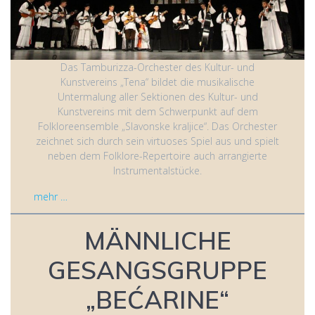
Das Tamburizza-Orchester des Kultur- und
Kunstvereins „Tena“ bildet die musikalische
Untermalung aller Sektionen des Kultur- und
Kunstvereins mit dem Schwerpunkt auf dem
Folkloreensemble „Slavonske kraljice“. Das Orchester
zeichnet sich durch sein virtuoses Spiel aus und spielt
neben dem Folklore-Repertoire auch arrangierte
Instrumentalstücke.
mehr …
MÄNNLICHE
GESANGSGRUPPE
„BEĆARINE“