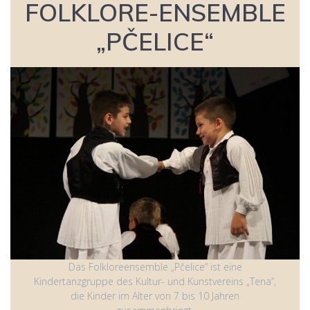
FOLKLORE-ENSEMBLE
„PČELICE“
Das Folkloreensemble „Pčelice“ ist eine
Kindertanzgruppe des Kultur- und Kunstvereins „Tena“,
die Kinder im Alter von 7 bis 10 Jahren