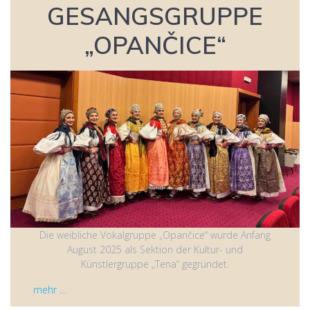
GESANGSGRUPPE
„OPANČICE“
Die weibliche Vokalgruppe „Opančice“ wurde Anfang
August 2025 als Sektion der Kultur- und
Künstlergruppe „Tena“ gegründet.
mehr …