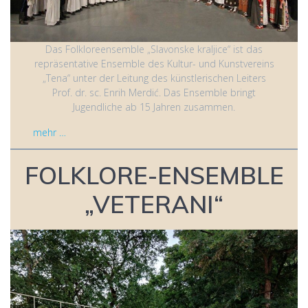
Das Folkloreensemble „Slavonske kraljice“ ist das
repräsentative Ensemble des Kultur- und Kunstvereins
„Tena“ unter der Leitung des künstlerischen Leiters
Prof. dr. sc. Enrih Merdić. Das Ensemble bringt
Jugendliche ab 15 Jahren zusammen.
mehr …
FOLKLORE-ENSEMBLE
„VETERANI“