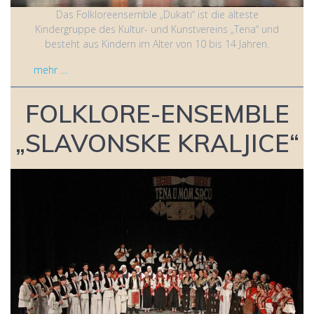
Das Folkloreensemble „Dukati“ ist die älteste
Kindergruppe des Kultur- und Kunstvereins „Tena“ und
besteht aus Kindern im Alter von 10 bis 14 Jahren.
mehr …
FOLKLORE-ENSEMBLE
„SLAVONSKE KRALJICE“