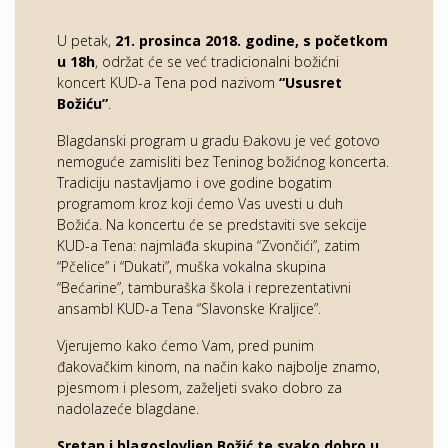
U petak,
21. prosinca 2018. godine, s početkom
u 18h
, održat će se već tradicionalni božićni
koncert KUD-a Tena pod nazivom
“Ususret
Božiću”
.
Blagdanski program u gradu Đakovu je već gotovo
nemoguće zamisliti bez Teninog božićnog koncerta.
Tradiciju nastavljamo i ove godine bogatim
programom kroz koji ćemo Vas uvesti u duh
Božića. Na koncertu će se predstaviti sve sekcije
KUD-a Tena: najmlađa skupina “Zvončići”, zatim
“Pčelice” i “Dukati”, muška vokalna skupina
“Bećarine”, tamburaška škola i reprezentativni
ansambl KUD-a Tena “Slavonske Kraljice”.
Vjerujemo kako ćemo Vam, pred punim
đakovačkim kinom, na način kako najbolje znamo,
pjesmom i plesom, zaželjeti svako dobro za
nadolazeće blagdane.
Sretan i blagoslovljen Božić te svako dobro u