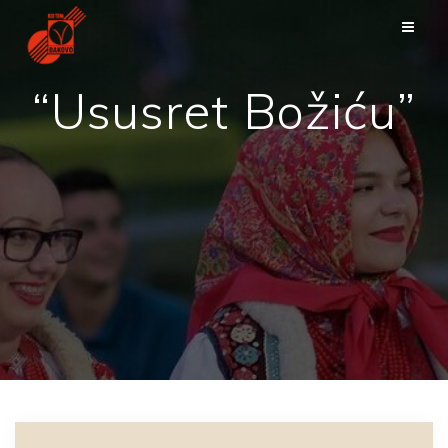
Skip
to
content
“Ususret Božiću”