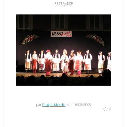
FESTIVALSF
par
Fabijan Merdić
sur 18/08/2005
0